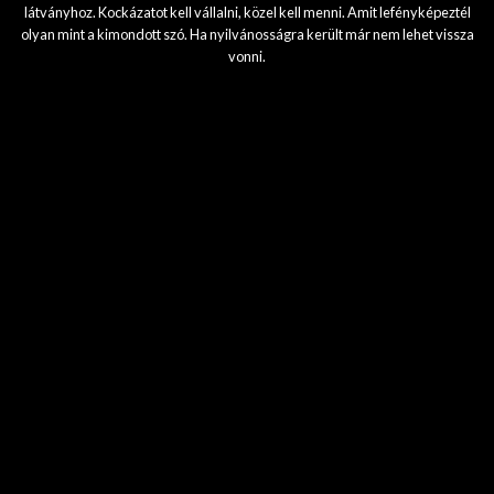
látványhoz. Kockázatot kell vállalni, közel kell menni. Amit lefényképeztél
olyan mint a kimondott szó. Ha nyilvánosságra került már nem lehet vissza
vonni.