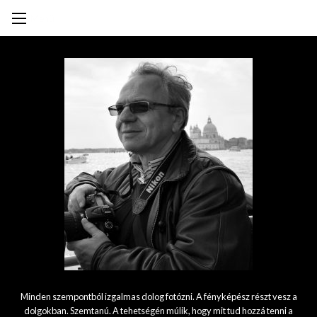
Mihály Lex
Photography
Menü
Minden szempontból izgalmas dolog fotózni. A fényképész részt vesz a
dolgokban. Szemtanú. A tehetségén múlik, hogy mit tud hozzá tenni a