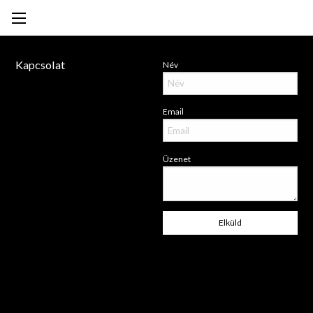
Mihály Lex
Photography
Menü
Kapcsolat
Név
Email
Üzenet